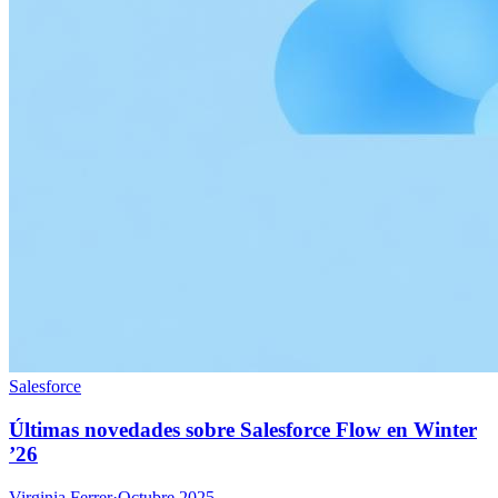
Salesforce
Últimas novedades sobre Salesforce Flow en Winter
’26
Virginia Ferrer
·
Octubre 2025