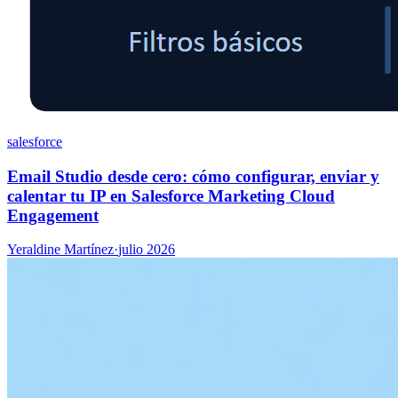
salesforce
Email Studio desde cero: cómo configurar, enviar y
calentar tu IP en Salesforce Marketing Cloud
Engagement
Yeraldine Martínez
·
julio 2026