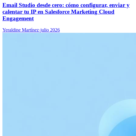
Email Studio desde cero: cómo configurar, enviar y
calentar tu IP en Salesforce Marketing Cloud
Engagement
Yeraldine Martínez
·
julio 2026